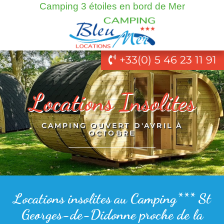
Camping 3 étoiles en bord de Mer
+33(0) 5 46 23 11 91
Locations Insolites
CAMPING OUVERT D'AVRIL À
OCTOBRE
Locations insolites au Camping*** St
Georges-de-Didonne proche de la